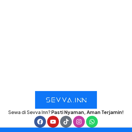
Sewa di Sevva Inn?
Pasti Nyaman, Aman Terjamin!
F
Y
T
I
W
a
o
i
n
h
c
u
k
s
a